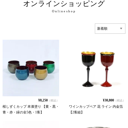
オンラインショッピング
Onlineshop
¥8,250
¥30,800
（税込）
（税込）
桜しずくカップ 本漆塗り 【黄・黒・
ワインカップペア 花 ライン 内金箔
青・赤・緑の全5色・1客】
【2客組】