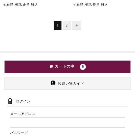
宝石箱 桜花 正角 貝入
宝石箱 桜花 長角 貝入
1
2
≫
カートの中
0
お買い物ガイド
ログイン
メールアドレス
パスワード