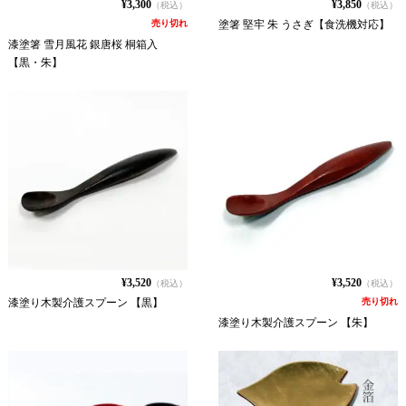
¥3,300
¥3,850
（税込）
（税込）
売り切れ
塗箸 堅牢 朱 うさぎ【食洗機対応】
漆塗箸 雪月風花 銀唐桜 桐箱入
【黒・朱】
¥3,520
¥3,520
（税込）
（税込）
漆塗り木製介護スプーン 【黒】
売り切れ
漆塗り木製介護スプーン 【朱】