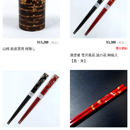
¥13,200
¥3,300
（税込）
（税込）
山桜 総皮茶筒 桜散し
売り切れ
漆塗箸 雪月風花 波の花 桐箱入
【黒・朱】