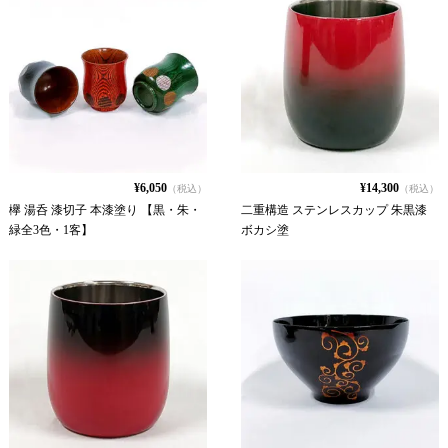
¥6,050
¥14,300
（税込）
（税込）
欅 湯呑 漆切子 本漆塗り 【黒・朱・
二重構造 ステンレスカップ 朱黒漆
緑全3色・1客】
ボカシ塗