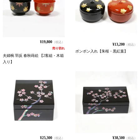
¥19,800
（税込）
¥13,200
（税込）
売り切れ
ボンボン入れ【朱桜・黒紅葉】
夫婦椀 羽反 春秋蒔絵 【2客組・木箱
入り】
¥25,300
¥38,500
（税込）
（税込）