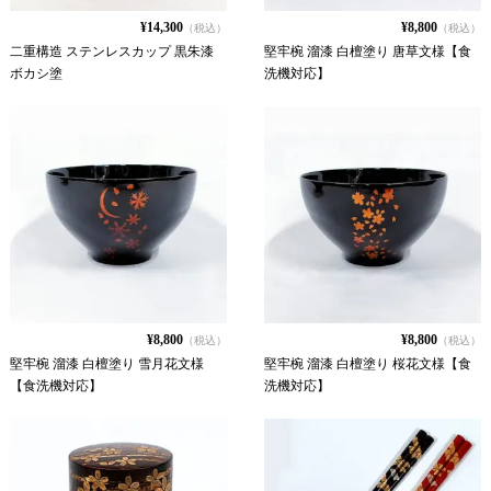
¥14,300
¥8,800
（税込）
（税込）
二重構造 ステンレスカップ 黒朱漆
堅牢椀 溜漆 白檀塗り 唐草文様【食
ボカシ塗
洗機対応】
¥8,800
¥8,800
（税込）
（税込）
堅牢椀 溜漆 白檀塗り 雪月花文様
堅牢椀 溜漆 白檀塗り 桜花文様【食
【食洗機対応】
洗機対応】