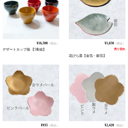
¥16,500
¥1,650
（税込）
（税込）
デザートカップ揃 【5客組】
売り切れ
花びら皿【金箔・銀箔】
¥935
¥2,420
（税込）
（税込）