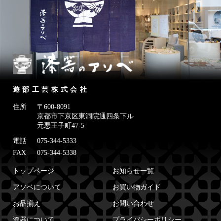
遊部工芸株式会社
住所
〒600-8091
京都市下京区東洞院通四条下ル
元悪王子町47-5
電話
075-344-5333
FAX
075-344-5338
トップページ
お知らせ一覧
アソベについて
お買い物ガイド
お品揃え
お問い合わせ
漆器について
プライバシーポリシー