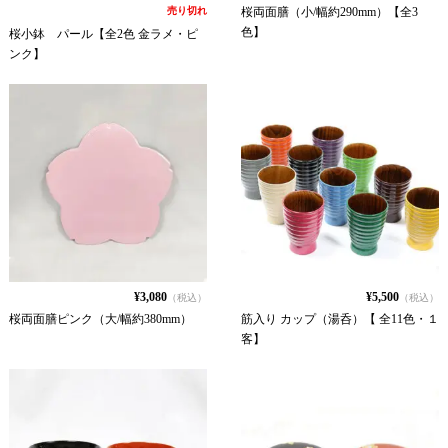
売り切れ
桜両面膳（小/幅約290mm）【全3
色】
桜小鉢 パール【全2色 金ラメ・ピ
ンク】
¥3,080
¥5,500
（税込）
（税込）
桜両面膳ピンク（大/幅約380mm）
筋入り カップ（湯呑）【 全11色・１
客】